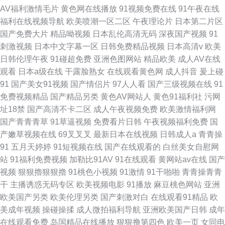
AV福利激情毛片
黄色网在线播放
91视频免费在线
91午夜在线
福利在线视频导航
欧美喷潮一区二区
午夜理论片
日本第二片区
国产免费大片
精品呦视频
日本乱伦高清无码
深夜国产视频
91
刺激视频
日本中文字幕一区
日韩免费精品视频
日本高清v
欧美
日韩伦理午夜
91碰超免费
亚洲色图网站
精品欧美
成人AV在线
观看
日本a级在线
干露脸熟女
在线观看黄色网
成人抖音
爰上碰
91
国产美女91视频
国产情侣片
97人人看
国产三级视频在线
91
免费视频精品
国产精品另类
黄色AV网站人
黄色91福利社
污网
址18禁
国产高清不卡二区
成人午夜视频免费
欧美激情福利网
国产青青青草
91草逼视频
免费看片日韩
午夜视频福利免费
国
产嫩草视频在线
69叉叉叉
最新日本在线视频
日韩成人a
青青操
91
五月天婷婷
91短视频在线
国产在线观看的
白丝美女自慰网
站
91福利免费视频
加勒比91AV
91在线观看
黄网站av在线
国产
视频
狠狠擼狠狠擼
91桃色小视频
91激情
91干啪啪
青青操青青
干
主播诱惑无码专区
欧美视频电影
91播放
麻豆桃色网站
亚洲
欧美国产另类
欧美伦理另类
国产刺激对白
在线观看91精品
欧
美成年视频
操碰操揉
成人微拍福利导航
亚洲欧美国产日韩
成年
在线观看免费
岛国精品在线播放
狠狠撸第四色
欧美一页
女同电