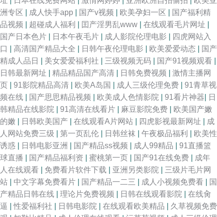
址
|
日本在线免费网站
|
激情网婷婷
|
亚洲欧洲自拍偷拍
|
欧美亚
洲专区
|
成人快手app
|
国产v视频
|
欧美孕妇一区
|
国产福利精
品视频
|
超碰成人福利
|
囯产淫男乱www
|
在线观看毛片网址
|
国产日本色片
|
日本午夜毛片
|
成人影院伦理电影
|
四虎网站入
口
|
高清国产精品大全
|
日韩午夜伦理电影
|
欧美爱爱动态
|
国产
精成人品日
|
美女爱爱福利社
|
三级视频无码
|
国产91视频观看
|
日韩最新网址
|
精品精品国产高清
|
日韩免费视频
|
激情主播网
页
|
91影院精品高清
|
欧美A岛国
|
成人三级伦理免费
|
91青草视
频在线
|
国产思思精品视频
|
欧美成人色情影院
|
91看片神器
|
日
韩精品在线影院
|
91高清在线看片
|
麻豆影院免费
|
欧美国产嫩
的嫩
|
日韩欧美国产
|
在线观看A片网站
|
四虎影视最新网址
|
成
人网站免费三级
|
第一页乱伦
|
日韩丝袜
|
午夜极品福利
|
欧美性
诱惑
|
日韩电影亚洲
|
国产精品ss视频
|
成人99精品
|
91直播篮
球直播
|
国产精品福利资
|
蜜桃第一页
|
国产91在线免费
|
成年
人在线观看
|
免费看片软件下载
|
亚洲另类影院
|
三级片毛片网
站
|
中文字幕免费看片
|
国产精品一二三
|
成人小视频免费看
|
国
产精品日韩在线
|
理论片免费视频
|
日韩在线观看影院
|
在线肏
逼
|
性爱福利社
|
日韩电影院
|
在线观看欧美精品
|
久草视频免费