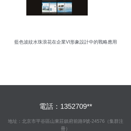
藍色波紋水珠浪花在企業VI形象設計中的戰略應用
與策劃意義
電話：1352709**
地址：北京市平谷區山東莊鎮府前路9號-24576（集群注
冊）