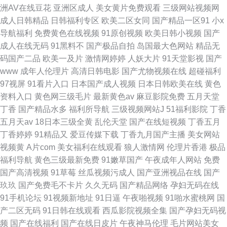
洲AV在线豆花
亚洲区成人
美女黄片免费观看
三级网站视频网
成人日韩精品
日韩福利专区
欧美二区女同
国产精品一区91
小x
导航福利
免费黄色在线视频
91原创视频
欧美日韩小视频
国产
成人在线无码
91黑料不
国产极品自拍
岛国最大色网站
精品无
码国产二品
欧美一及片
激情网婷婷
人妖大片
91天堂影视
国产
www
成年人伦理片
高清日韩电影
国产尤物视频在线
超碰福利
97视屏
91看片入口
日本国产成人视频
日本日韩欧美在线
黄色
资料入口
黄色网三级毛片
最新黄色av
麻豆影院免费
五月天堂
丁香
国产精品水多
福利所导航
三级视频网站J
51福利影院
丁香
五月天av
18日本三级全黄
乱伦天堂
国产在线短视频
丁香五月
丁香婷婷
91精品又
爱豆传媒下载
丁香九月国产主播
美女网站
视频黄
A片com
美女福利在线观看
狼人激情网
伦理片香港
极品
福利导航
黄色三级最新免费
91嫩草国产
午夜成年人网站
免费
国产高清视频
91草莓
丝瓜视频污成人
国产亚洲视品在线
国产
玖玖
国产免费毛不卡片
久久无码
国产精品网络
孕妇无码在线
91手机论坛
91视频新地址
91日逼
午夜啪视频
91啪水蜜桃网
国
产二区无码
91日韩在线观看
西瓜影院视频全集
国产孕妇无码视
频
国产在线福利
国产在线日皮片
午夜神马伦理
毛片网站美女