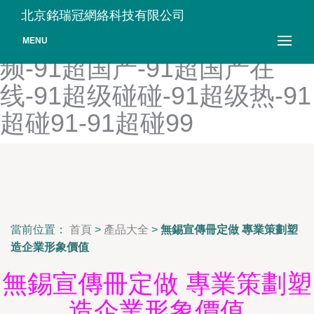
91超薄肉丝灰丝-91超福利
北京銘瑞冠網絡科技有限公司
国产-91超高清-91超高清视
MENU
频-91超国产-91超国产在
线-91超级碰碰-91超级热-91
超碰91-91超碰99
當前位置：
首頁
>
產品大全
>
無錫宣傳冊定做 專業策劃塑
造企業形象價值
無錫宣傳冊定做 專業策劃塑
造企業形象價值