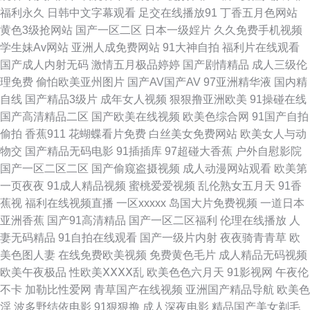
人 91看片淫黄大片 九一福利社 AV无码波多野 尤物91网站 91视频在线日美
福利永久
日韩中文字幕观看
足交在线播放91
丁香五月色网站
黄色3级抢网站
国产一区二区
日本一级婬片
久久免费手机视频
女免费 久久伊人热 黑人妖肏逼 婷婷久久一区 青青草久久嗯伊人 国产精品欧
学生妹Av网站
亚洲人成免费网站
91大神自拍
福利片在线观看
国产成人内射无码
激情五月极品婷婷
国产剧情精品
成人三级伦
美性爱 AV福利免费播放 91亚洲色图在线 日韩欧美综合 91啪啪视频 91午夜
理免费
偷怕欧美亚州图片
国产AV国产AV
97亚洲精华液
国内精
自线
国产精品3级片
成年女人视频
狠狠撸亚洲欧美
91操碰在线
先锋影音性AV资源 国内探花网址视 av天堂香蕉热东京 91扦妹妹电影导航
国产高清精品二区
国产欧美在线视频
欧美色综合网
91国产自拍
偷拍
香蕉911
花蝴蝶看片免费
白丝美女免费网站
欧美女人与动
91玉足 国产精品欧美性爱 91穿媒 五月天久久影院 欧美日韩精品在线观看
物交
国产精品无码电影
91插插库
97超碰大香蕉
户外自慰影院
国产一区二区二区
国产偷窥盗摄视频
成人动漫网站观看
欧美第
91人人干 福利破解91 福利姬com 麻豆肏屄六 欧美性人与兽 91猫先生81部
一页夜夜
91成人精品视频
蜜桃爱爱视频
乱伦熟女五月天
91香
蕉视
福利在线视频直播
一区xxxxx
岛国大片免费视频
一道日本
合集 亚卅成人黄色网址 老司机在线福福利 91深夜福利社区 97资源男天堂 国
亚洲香蕉
国产91高清精品
国产一区二区福利
伦理在线播放
人
妻无码精品
91自拍在线观看
国产一级片内射
夜夜骑青青草
欧
产成人精品1024 九一破解版 日韩经典久久 午夜寂寞看成人 91绯色视频系列
美色图人妻
在线免费欧美视频
免费黄色毛片
成人精品无码视频
欧美午夜极品
性欧美ⅩⅩⅩⅩ乱
欧美色色六月天
91影视网
午夜伦
91美女艹逼网站 AV加勒日欧 成人精品国产 国产精品自拍97在线 人妖自慰网
不卡
加勒比性爱网
青草国产在线视频
亚洲国产精品导航
欧美色
淫
波多野结依电影
91狠狠撸
成人深夜电影
精品国产美女剃毛