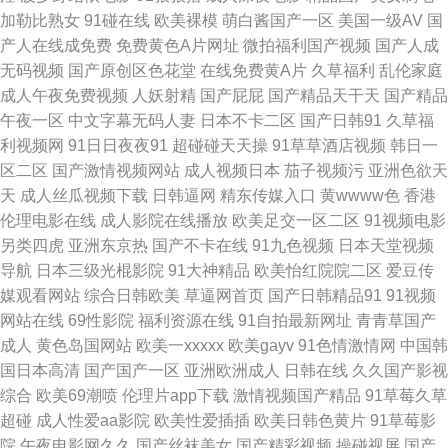
站 一本道成人AV 91草碰 91啪啪 国产传媒妞妞成人在线 91社区视频在线观
加勒比熟女
91碰在线
欧美裸模
萌白酱国产一区
美国一级AV
国
产人在线成免费
免费黄色A片网址
微拍福利国产视频
国产人成
看 大香蕉衣人 精品一二三四匹 婷婷五月深爱网 最新色悠悠久久色 超踫一区
无码视频
国产原创区色花堂
在线免费黄A片
久草福利
乱伦家庭
成人午夜免费视频
人妖射精
国产屁屁
国产精品天干天
国产精品
二区 国产自拍八 欧美另类视频在线观看 色五月视 91福利老湿机 激情综合色
午夜一区
中文字幕无码人妻
日本不卡二区
国产日韩91
久草福
利视频网
91日日夜夜91
超碰碰天天操
91草草酒店视频
韩日一
婷婷 精品东方av正在进入 超碰91人人人人人乐 91ncom免费网 美日韩三极
区二区
国产激情视频网站
成人视频日本
茄子视频污
亚洲色欲天
天
成人丝瓜视频下载
日韩逼网
精东传媒入口
黄wwww色
香港
91插视频 97AV人人爽久 豆花官网入口 精品久久99多吊 欧美成人乱 中文无
伦理电影在线
成人影院在线播放
欧美足交一区二区
91视频电影
另类四虎
亚洲东京热
国产不卡在线
91九色视频
日本天堂视频
码日韩欧 五月天色色AV 91极品黑丝 91视屏黄 豆花视频网址 三级片黄色片
导航
日本三级光棍影院
91大神精品
欧美怡红院院二区
爱豆传
媒观看网站
综合日韩欧美
草逼网首页
国产日韩精品91
91视频
网络 影视先锋AV网址 91蜜桃传媒 91在线影音 肏屄内射视频在线观看 欧美
网站在线
69性影院
福利资源在线
91自拍最新网址
青青草国产
成人
黄色岛国网站
欧美一xxxxx
欧美gayv
91色情激情网
中国韩
性五月天 午夜精品一 91导航福利在线21 爱豆视频在线看 亚洲淫爱网 影音先
国日本高清
国产国产一区
亚洲欧洲成人
日韩在线
久久国产影视
综合
欧美69潮喷
伦理片app下载
激情视频国产精品
91草莓久草
锋AV资源网站 欧美日日韩色色 99热色情精品 后入丝袜在线观看 欧美A视频
超碰
成人性爱aa影院
欧美性爱插插
欧美日韩色黄片
91草莓影
院
午夜电影网久久
国产丝袜美女
国产精彩视频
操碰视屏
国产