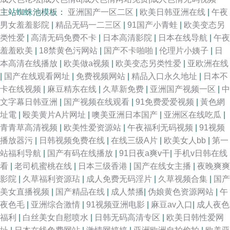
主站蜘蛛池模板：
亚洲国产一区二区
|
欧美日韩亚洲在线
|
午夜
男女羞羞影院
|
精品无码一二三区
|
91国产小青蛙
|
欧美变态另
类性爱
|
高清无码免费不卡
|
日本高清影院
|
日本在线导航
|
午夜
羞羞欧美
|
18禁黄色污网站
|
国产不卡啪啪
|
伦理片小姨子
|
日
本高清在线播放
|
欧美做a视频
|
欧美变态另类性爱
|
亚欧洲在线
|
国产在线观看网址
|
免费视频网站
|
精品入口永久地址
|
日本不
卡在线视频
|
麻豆精东在线
|
久草新免费
|
亚洲国产视频一区
|
中
文字幕日韩亚洲
|
国产视频在线观看
|
91免费爱爱视频
|
黃色網
址電
|
殴美黄片A片网址
|
噢美亚洲日本国产
|
亚洲区在线吃瓜
|
青青草高清视频
|
欧美性爱资源站
|
午夜福利无码视频
|
91视频
播放器污
|
日韩视频免费在线
|
在线三级A片
|
欧美女人bb
|
第一
站福利导航
|
国产有码在线播放
|
91日夜a爽v干
|
手机v日韩在线
看
|
老司机蜜桃在线
|
日本三级香港
|
国产在线女主播
|
夜晚爽爽
影院
|
久草福利资源玷
|
成人免费无码淫片
|
久草视频合集
|
国产
美女直播视频
|
国产精品在线
|
成人禁播
|
伪娘黄色资源网站
|
午
夜色毛
|
亚洲综合激情
|
91视频亚洲电影
|
麻豆av入口
|
成人夜色
福利
|
白丝美女自慰喷水
|
日韩无码高清专区
|
欧美日韩性爱网