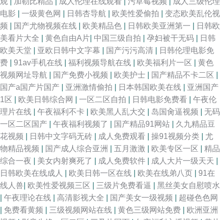
观
|
加勒比精品
|
成人伦理在线观看
|
污草莓视频
|
成人三级伦理
电影
|
一级黄色网
|
日韩杏导航
|
欧美性爱偷拍
|
变态欧美乱伦视
频
|
国产尤物视频在线
|
欧美精品色
|
日韩欧美亚洲第一
|
日韩欧
美看片大全
|
黄色自由A片
|
中国三级自拍
|
孕妇被干无码
|
日韩
欧美天堂
|
亚欧日韩中文字幕
|
国产污污高清
|
日韩伦理电影免
费
|
91av手机在线
|
福利视频导航在线
|
欧美福利片一区
|
黄色
视频网址导航
|
国产免费小视频
|
欧美护士
|
国产精品不卡二区
|
国产a国产片国产
|
亚洲激情偷拍
|
日本韩国欧美在线
|
亚洲国产
1区
|
欧美日韩综合网
|
一区二区自拍
|
日韩电影免费看
|
午夜伦
理片在线
|
午夜福利不卡
|
欧美黑人乱大交
|
岛国肏逼视频
|
无码
一区二区国产
|
午夜福利视频了
|
国产精品91网站
|
久九精品豆
花视频
|
日韩中文字码无砖
|
成人免费观看
|
操91视频分类
|
尤
物精品视频
|
国产成人综合亚洲
|
五月激激
|
欧美专区一区
|
精品
综合一夜
|
美女内射爽死了
|
成人免费软件
|
成人大片一级天天
|
日韩欧美在线成人
|
欧美日韩一区在线
|
欧美在线弟八页
|
91在
线人兽
|
欧美性爱视频三区
|
三级片免费看逼
|
黑丝美女自慰喷水
|
午夜理论在线
|
高清影视大全
|
国产美女一级视频
|
超碰色色网
|
免费看黄频
|
三级视频网站在线
|
黄色三级网站免费
|
欧洲亚洲