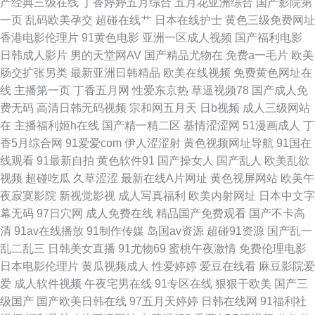
产经典三级在线
丁香婷婷五月综合
五月花亚洲综合
国产影院第
www91中文 亚洲精品99久久 日朝精品BB 91破处在线观看 精品伦A片视频
一页
乱码欧美孕交
超碰在线艹
日本在线护士
黄色三级免费网址
香港电影伦理片
91黄色电影
亚洲一区成人视频
国产福利电影
午夜福利久久 91加福利 国产福利白浆AV 欧美日韩中文字幕 91导航国产 97
日韩成人影片
男的天堂网AV
国产精品尤物在
免费a一毛片
欧美
肠交扩张另类
最新亚洲日韩精品
欧美在线视频
免费黄色网址在
日韩 精品久久九 日韩精品久久精品 91网页破解免费 先锋资源无码av 91精
线
主播第一页
丁香五月网
性爱东京热
草逼视频78
国产成人免
费无码
高清日韩无码视频
宗和网五月天
日b视频
成人三级网站
品白虎在线观看 91精品伊人超碰 AV黑福利色导航 久久99国产精品99 国产
在
主播福利姬h在线
国产精一精二区
基情涩涩网
51漫画成人
丁
香5月综合网
91爱爱com
伊人涩涩射
黄色视频网址导航
91国在
精品自拍区 91制片在线观看 青青草青草操 91福利视频广场 91av视频福利国
线观看
91最新自拍
黄色软件91
国产操女人
国产乱人
欧美乱欲
视频
超碰吃瓜
久草涩涩
最新在线A片网址
黄色视屏网站
欧美午
产 影音先锋成人色AV 影音先锋丝袜美脚 国产综合久蜜芽 囯产片TS 91精品
夜寂寞影院
新视觉影视
成人写真福利
欧美内射网址
日本中文字
幕无码
97日穴网
成人免费在线
精品国产免费观看
国产不卡高
牛 亚洲操三级 麻豆传媒探花91特制 国产在线色情 wwwse男人天 91婷婷五
清
91av在线播放
91制作传媒
岛国av资源
超碰91资源
国产乱一
乱二乱三
日韩美女直播
91尤物69
蜜桃午夜激情
免费伦理电影
月份导航 国内肏屄 超碰在线9797人妻 海角社区在线视频福利 九九99久久
日本电影伦理片
黄瓜视频成人
性爱婷婷
爱豆在线看
麻豆影院爱
爱
成人软件视频
午夜宅男在线
91专区在线
狠狠干欧美
国产三
午夜无一区电影 91福利社免费视频 91网免费看嫩草 国产51自产区 国精国产
级国产
国产欧美日韩在线
97五月天婷婷
日韩在线网
91福利社