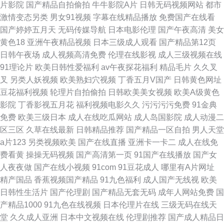
片影院
国产精品自拍偷拍
牛牛影院A片
日韩无码视频网站
都市
激情变态另类
男女91视频
字幕在线精品播放
免费国产在线看
国产婷婷五月天
无码传媒导航
日本电影伦理
国产午夜高清
美女
黄色18
亚洲午夜精品视频
日本三级成人观看
国产精品第12页
日韩午夜场
成人视频高清免费
伦理在线影视
成人三级视频在线
91理论片
欧美日韩性爱福利
av午夜探花福利
精品毛片
久久叉
叉
另类人妖视频
欧美熟妇穴视频
丁香五月V国产
日韩黄色网址
豆花福利视频
轮理片自拍偷拍
日韩欧美美女视频
欧美A级黄色
影院
丁香影视五月花
福利视频电影久久
污污污污免费
91金典
免费
欧美三级日本
成人在线吃瓜网站
成人岛国影院
成人动漫二
区三区
久草在线最新
日韩精品推荐
国产精品一区自拍
男人天堂
a片123
另类视频欧美
国产在线直播
亚洲卡一卡二
成人在线免
费看黄
操操无码视频
国产高清第一页
91国产在线播放
国产女
人夜夜做
国产在线小视频
91com
91豆花成人
哪里有A片网址
精产国品
香蕉视频国产精品
91九色福利
成人国产无线视
欧美
日韩性生活片
国产伦理剧
国产精品无套无码
成年人网站免费
国
产精品1000
91九色在线视频
日本伦理片在线
三级无码在线天
堂
久久成人亚洲
日本中文视频在线
伦理剧推荐
国产成人精品日