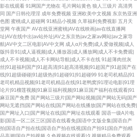
影在线观看
91网国产尤物在
毛片网站黄色
狼人三级片
高清男
同
国产日韩伦理淫
成年免费视频
亚洲欧美中文视频
东京热亚洲
色图
蜜桃成人超碰网
91精品小视频
久草福利免费视影
五月天
堂网
午夜国产
AV在线亚洲蜜桃|AV在线映画|av在线直播网
址|AV在线中出|av站外址|AV之东京热|av之家av网站|av之家导
航|AV中文二区电影|AV中文网
成人α片免费|成人爱做视频|成人
版抖音91|成人逼视频|成人播放器|成人播放网|成人不卡免费观|
成人不卡视频|成人不卡网站导航|成人不卡在线
91超薄肉丝灰
丝|91超福利国产|91超高清|91超高清视频|91超国产|91超国产在
线|91超级碰碰|91超级热|91超碰91|91超碰99
91老司机精品|91
老司机精品视频|91老司机精品在线|91老鸭窝|91理论电影|91理
论片|91榴莲视频|91麻豆福利视频|91麻豆国产福利在线观看|91
麻豆国产免费
国产网站三级片|国产网站视频|国产网站无码|国产
网站无遮挡|国产网站在线|国产网站在线播放|国产网站在线免费|
国产网址入口|国产网址在线|国产网址在线观看
国语一级A片电
影|国语一区二区三区|国语在线看免|国语中文版全集|国语自产
拍|国语自产拍在线|国语自产拍在线视|国自产拍91|国自产拍精
品高潮|国自产拍视频
久色视频在线观看|久视频精品免费观看