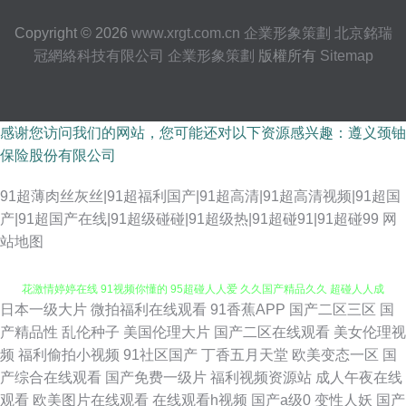
Copyright © 2026
www.xrgt.com.cn
企業形象策劃
北京銘瑞
冠網絡科技有限公司
企業形象策劃
版權所有
Sitemap
感谢您访问我们的网站，您可能还对以下资源感兴趣：遵义颈铀
保险股份有限公司
91超薄肉丝灰丝|91超福利国产|91超高清|91超高清视频|91超国
产|91超国产在线|91超级碰碰|91超级热|91超碰91|91超碰99
网
站地图
日本一级大片
微拍福利在线观看
91香蕉APP
国产二区三区
国
91视频一区蜜桃 豆花吃瓜黑料一区 九九在线视频 69老湿机午夜福利区 五月
产精品性
乱伦种子
美国伦理大片
国产二区在线观看
美女伦理视
频
福利偷拍小视频
91社区国产
丁香五月天堂
欧美变态一区
国
花激情婷婷在线 91视频你懂的 95超碰人人爱 久久国产精品久久 超碰人人成
产综合在线观看
国产免费一级片
福利视频资源站
成人午夜在线
观看
欧美图片在线观看
在线观看h视频
国产a级0
变性人妖
国产