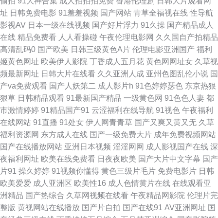
偷拍
91大神合集
成人拍拍拍免费
香港伦理剧
日韩大片观看网
蜜桃黄 91福利网 在线黄色A91 亚洲一二区人妻 色婷婷五月天AV综合 国内精
址
日韩免费电影
91羞羞视频
国产网站
青草全福视在线
性导航
影视AV
日本一级在线视频
国产好片浮力
91久操
国产精品成人
品久久88 久久亚洲熟妇中文字幕 九热色色 韩国午夜理论 国产精品AV福利
在线
精品免费看
人人看操碰
午夜伦理电影网
久久国自产拍精品
高清乱码0
国产欧美
日韩三级黄色A片
伦理电影亚洲国产
福利
在线视频自拍毛片 91免费福利视频 91视频网站免费版 超碰97在线观看99
姬黄色网址
欧美伊人影院
丁香成人五月花
黄色网网址女
久草视
频最新网址
日韩大片在线看
久久亚洲人成
亚州色图乱伦小说
国
91性人人 肏逼社区 人人操人人干福利看片 人妻资源站 人妖伪娘扩肛 欧美日
产va免费观看
国产人妖第二
成人影片h
91色婷婷瑟色
东京热狠
狠草
日韩精品观看
91最新国产精品
一级黄色网
91色色人妻
都
韩性爱悠悠 影音先锋女人网 操瑟瑟综合 狼友色av 韩国论理 91素人在线精品
市激情婷婷
91精品国产91
云涩福利在线导航
91视色
午夜福利
在线网站
91直播
91处女
伊人网青青草
国产又爽又黄又无
久草
国产 自拍视频久 亚洲五月天色色 91炮图在线播放 51麻豆精品 影音先锋中文
福利资源网
东方成人在线
国产一级免费大片
成年免费视频网站
国产在线播放网站
亚洲日本视频
淫淫网网
成人影视国产在线
深
字幕资源 肏福利社 欧美专区手机在线 91大神论理少妇 91在现精品 户外露出
夜福利网址
欧美在线免费看
日夜夜欧美
国产大片中文字幕
国产
片91
操久婷婷
91视频你懂得
黄色三级片毛片
免费电影片
日韩
人妻在线国产精品 抖阴免费网页 久草福利在线免费 九一成人版网页版成人
欧美爱爱
成人亚洲区
欧美性16
成人色情黄片在线
在线观看亚
洲精品
国产热综合
久草网视频在线看
午夜精品网影院
伦理片完
91青草视频网 国产精品一二三区啪啪 日韩一级视频 91黑料网站入口
整版
黄视网站在线播放
国产片自拍
国产在线91
AV亚洲网址
国