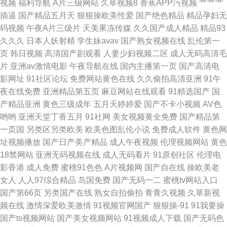
视频
福利导航
A片三级网站
久草视频8
香蕉APP污视频
艹艹艹
天堂 久久玖玖 男人天堂av导航 日韩三级欧美 午夜剧场欧 麻豆精品视频在线
插逼
国产精品五月天
狠狠操欧美性爱
国产绝色精品
精品孕妇无
码视频
午夜A片三级片
天美果冻传媒
久久国产成人精品
精品93
三级黄在线 欧美性爱亚洲色图91 激情文学俺去也婷婷 亚洲精品无码一区二
久久久
日本人妖射精
学生妹avav
国产熟女视频在线
乱伦第一
页
韩日视频
高清国产剧观看
人妻少妇视频二区
成人无码高清毛
区 亚洲综合髅 91永久免费看视频 91极品探花 夜先锋av在线资源网 日韩精
片
亚洲av激情电影
午夜导航在线
国内主播第一页
国产高清电
影网址
91社区论坛
免费网站黄色在线
久久偷拍高清亚洲
91午
品在线人妻 欧美肏肏肏 狠狠久久综合 国产自产12A区 91看片淫黄大片在看
夜在线免费
亚洲精品第五页
麻豆网站在线观看
91精选国产
国
产精品亚洲
黄色三级成年
五月天婷婷爱
国产不卡小视频
AV色
国产精品无毒久久 肏屄四虎 殴美色AAAA 亚洲黄色osjdyd 91福利导航网 99
哟哟
亚洲天堂丁香五月
91社网
美女视频黄全免费
国产精品第
一页国
另类区另类欧美
欧美色图乱伦小说
免费成人软件
黄色网
福利在 97资源网在线看 91国内在线 国内肏屄在线 三级片黄色片网络 91韩
址视频播放
国产日产美产精品
成人午夜视频
伦理视频网站
黄色
18禁网站
亚洲无码视频在线
成人无码看片
91原创社区
伦理电
剧网最新韩剧在线看 黄色三级在线网站
影香港
成人免费
蜜桃91色色
A片视频网
国产自在线
操欧美老
女人
人人97综合精品
岛国免费
国产无码一二
蜜桃tv网站入口
国产第66页
另类国产在线
熟女自拍偷拍
青青久视频
久草新视
频在线
激情深爱欧美激情
91视频官网国产
狠狠操-91
91我要操
国产ts视频网站
国产美女视频网站
91视频成人下载
国产无码色