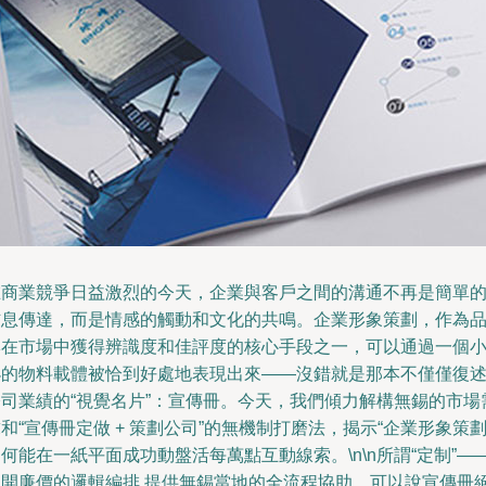
在商業競爭日益激烈的今天，企業與客戶之間的溝通不再是簡單
信息傳達，而是情感的觸動和文化的共鳴。企業形象策劃，作為
牌在市場中獲得辨識度和佳評度的核心手段之一，可以通過一個
小的物料載體被恰到好處地表現出來——沒錯就是那本不僅僅復
公司業績的“視覺名片”：宣傳冊。今天，我們傾力解構無錫的市場
和“宣傳冊定做 + 策劃公司”的無機制打磨法，揭示“企業形象策
何能在一紙平面成功動盤活每萬點互動線索。\n\n所謂“定制”—
避開廉價的邏輯編排 提供無錫當地的全流程協助，可以說宣傳冊