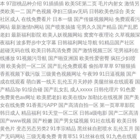
本
97甜桃品种介绍
91插插插
欧美SE第二页
毛片内射女
激情另
类欧美一二
国产色视频
孕妇三级av无码
日韩欧美色综合
美女
社区成人
在线免费看片
日本一级
国产传媒视频网站
免费观看污
网站
最新激情h网站
国产喷浆抽搐
宅男久久国产精品
国产乱肥
老妇
最新福利影院
欧美人妖视频网站
窝窝午夜理论
久草视频深
夜福利
波多野步中文字幕
日韩福利网址导航
91精品国产社区
超碰无码在线
欧美日韩高清免费
国产激情视频三区
宅男福利在
线播放
91视频污导航
国产啪亚洲国
欧美性爱密臀
疯狂少妇喷
潮
欧美肏屄一区二区
国产乱伦免费观看
偷拍草草草
97狠狠插
香蕉视频下载污版
三级黄色视频网址
午夜99
91日逼视频
国产
成在线观看
萌白酱一线天
乱伦五月天婷婷
美腿丝袜在线观看
国
产精品3p
91综合碰
国产乱女乱
成人xxxxx
日韩伦理片
91色爱
免费黄色av网址
欧美肥老妇
欧美在线tv
加勒比在线视屏
国产美
女在线免费
91香蕉污APP
国产高清自拍一区
第一页草草影院
韩日成人
精品福利
91天堂一区二区
日韩a级电影
国产二区高清
国产www视频
国产粉嫩
国产男女猛视频
91社在线看
欧美日韩
黄色片
变态另态另类2
91李宗精品
黑丝袜自慰喷水
乱伦五月
国
产无码网站
三级无毒免费
青青草51
91丝袜在线
91九色在线观