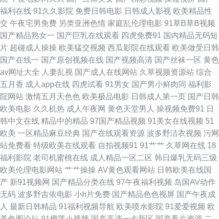
日韩无码成人网址 午夜在线97 91人妻爱福利视频 爱豆传媒免费播放 国产福
福利在线
91久久影院
免费日韩电影
日韩成人影视
欧美精品性
交
午夜宅男免费
另类亚洲色情
家庭乱伦理电影
91草B草B视频
利视频网导航 色司机APP导航 在线观看av 国产成人日 三级黄色日叉视频 青
国产精品熟女一
国产巨乳在线观看
四虎免费91
国内精品无码短
片
超碰成人操操
欧美猛交视频
西瓜影院在线观看
欧美做受日韩
青草大香蕉伊人av 日本啊v在线播放 日韩毛片专区 久久99精品视频 91传媒
国产在线一
国产原创视频在线
国产视频高清
国产丝袜一区
黄色
av网址大全
人妻乱视
国产成人在线网站
久草视频资源站
综合
免费入口 99久久卡1卡2 福利院av 伦理加色网 三级网址中文免费观看 国产
五月香
成人app在线
四虎试看
91男女
国产男小鲜肉同
福利影
院网站
激情五月天色色
欧美极品电影
日韩成人第一页
国产日韩
精品久久免费人妻 狠狠干综合网 91在线观看视频网站 91超碰人人狠狠操 日
欧美电影
久久机热
成人午夜网
黄色天堂男人
操视频免费91
日
韩中文在线
精品中的精品
97国产精品视频
91美女在线视频
51
本理论 豆花视频91在线观看 91九色女神蝌蚪在线 91看片操 精品亚洲无码一
欧美
一区精品麻豆经典
国产在线观看资源
波多野洁衣视频
污网
站免费看
特级欧美在线观看
自拍视频91
91艹艹
久草网在线
18
区二区 日韩精品视频 影音先锋AV自拍资源 超碰成人网 国内精品综久久 国产
福利影院
老司机蜜桃在线
成人精品一区二区
韩日爆乳无码三级
欧美伦理电影网站
艹艹操操
AV黄色观看网站
日韩欧美在线国
第33也 91剧场啪啪 91入口17 91大神精品人妻 91探花黑丝视频 91熟妇综合
产
新91视频网
国产精品分类在线
97午夜福利视频
岛国AV动作
无码
波多野吉依电影
小h片免费
国产精品色色视屏
国产午夜成
91福利导 影音先锋女人资源网 亚洲成人色图网址 麻豆入口 亚洲天堂三级片
人
最新日韩精品
91福利视频导航
欧美喷水影院
91爱爱视频
欧
美色图论坛
91榴莲小视频
国产高清一卡新区
国产看片资源
二