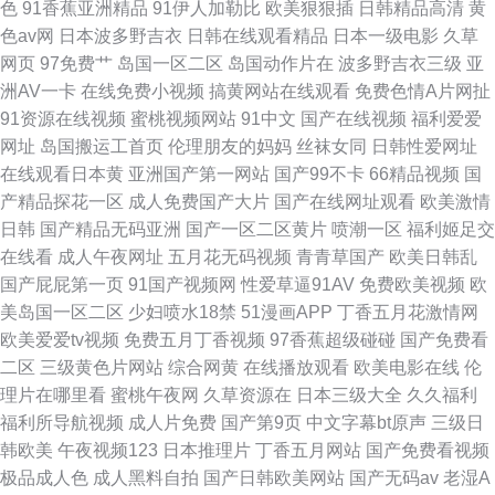
色
91香蕉亚洲精品
91伊人加勒比
欧美狠狠插
日韩精品高清
黄
色av网
日本波多野吉衣
日韩在线观看精品
日本一级电影
久草
网页
97免费艹
岛国一区二区
岛国动作片在
波多野吉衣三级
亚
洲AV一卡
在线免费小视频
搞黄网站在线观看
免费色情A片网扯
91资源在线视频
蜜桃视频网站
91中文
国产在线视频
福利爱爱
网址
岛国搬运工首页
伦理朋友的妈妈
丝袜女同
日韩性爱网址
在线观看日本黄
亚洲国产第一网站
国产99不卡
66精品视频
国
产精品探花一区
成人免费国产大片
国产在线网址观看
欧美激情
日韩
国产精品无码亚洲
国产一区二区黄片
喷潮一区
福利姬足交
在线看
成人午夜网址
五月花无码视频
青青草国产
欧美日韩乱
国产屁屁第一页
91国产视频网
性爱草逼91AV
免费欧美视频
欧
美岛国一区二区
少妇喷水18禁
51漫画APP
丁香五月花激情网
欧美爱爱tv视频
免费五月丁香视频
97香蕉超级碰碰
国产免费看
二区
三级黄色片网站
综合网黄
在线播放观看
欧美电影在线
伦
理片在哪里看
蜜桃午夜网
久草资源在
日本三级大全
久久福利
福利所导航视频
成人片免费
国产第9页
中文字幕bt原声
三级日
韩欧美
午夜视频123
日本推理片
丁香五月网站
国产免费看视频
极品成人色
成人黑料自拍
国产日韩欧美网站
国产无码av
老湿A