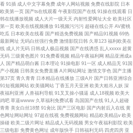
看
91插
成人中文字幕免费
成年人网站视频
免费在线影院
日本
欧美第一页
国产ts在线观看
午夜影院国产在线
91操在线观看
日
韩在线播放视频
成人大片一级天天
内射性爱网址大全
欧美社区
第一页
欧美在线视频播放
91视频污污污
超碰在线公开
AV蜜桃
吃瓜
日本欧美在线看
国产精选免费视频
国产精品91视频
69热
最新网址
无码白丝强行免费
激情影院日韩
久草123
福利欧美在
线
成人片无码
日韩成人极品视频
国产在线诱惑
乱人xxxxx
超黄
无码
三级黄色图片
91免费看视频
精品午夜福利网
精品亚洲成a
人
国产精品萌白酱
日本理论
91操电影
91一区
成人精品无
91国
产小视频
日韩美女免费直播
A片网站网址
激情文学色
国产主播
第37页
青久青青
日本精品在线播放
三级A片
国产日韩亚洲综合
91短视频网站
欧美骚网站
丁香五月天亚洲
欧美大粗吊人妖
深
夜福利亚洲
人兽福利导航
91叉叉操小骚逼
成人18视频
欧美大
鸡吧
草逼wwww
久草福利免费试看
岛国国产在线
91人人超碰
青青
美女白丝18禁
91肏比
国产三区电影
国产内射后入在线
黄
色网址网站网址
97超在线视
免费视频网站
精品欧美精品v
欧美
操碰
欧美二级片网址
精品成人无码视频
男女午夜福利影院
欧美
三级电影
免费黄色网址
成年版快手
日韩福利无码
四虎四房
亚