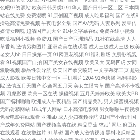
91看看婷婷综合 91精品牛 WWW成人 91备用永久地址发布 深夜福利博彩建
色吧97资源站
欧美日韩另类0
91华人
国产日韩一区二区
日本网
站在线免费
免费潮喷
91原创国产视频
成人吃瓜福利
国产在线9
材 91九色人妻蝌蚪 操BK爱爱 91在线网 91免费入口观看 91抖淫 亚洲欧美日
操碰高清免费视频
午夜电影全集
国产AV无码
人妻系列
爱豆传
媒倩女幽魂
超清国产剧大全
91中文字幕在线
免费在线小视频
韩黄色 日韩欧美a片在线观看 伊人99福利在线 欧美在线1P 亚洲日韩肏屄视
吃瓜福利小视频
免费91
国产日产亚洲精品
91社在线高清
人人
草香蕉
激情另类图片
亚洲欧美在线观看
成人三级成人三级
欧美
频 亚洲天堂色色 午夜啪啪啪剧场 微拍国产微拍小视频 色色美女天堂網站 欧
老女人bb
日日操第一页
91网豆花视频
91福利剧场
免费影视观
看
91视频国产自拍
国产美女在线视频
欧美又大
无码四虎
女同
美国产欧美 另类av导航 国产自产在线区 少妇干14P 国产福利视频99 玖玖色
激吻视频
极品性爱导航
欧美国产拳交喷奶
中文字幕第三页
超碰
成人影视
欧美日韩中文一区
手机看片1204
91色快播
福利撸影
资源 四虎色导航 91高清视频网站 91欧美a 91av无码导航 91午夜 成人黄AA
院
激情五月天国产
综合网五月天
美女主播青草
国产高清不卡视
频
四虎影视
欧美一区在线
操碰视频
五月天婷婷欧美
欧美大BB
片 久久手机午夜福利视频 91豆花视频社区入口 AV伊人天堂 91探花少妇视频
国产福利啪啪
欧洲成人午夜精品
国产精品美乳
男人操蜜桃视频
无码射精网站
18成年人网站
日本高清电影网
男女啪啪午夜视频
操草草屁屁 超碰91在线视 www操逼肏肏逼肏逼 99福利导航 91唐伯虎黄 91
免费电影在线观看
亚洲ab
成人少妇视频导航
91国产小青蛙
国
产成年免费网站
国产视频高清在线
精品香蕉
求a片网址
麻豆tv
麻豆精品传媒视频 91资源国产 91性视频 91同城免费看 91老司机综合热 91
在线观看
在线撸丝片
91草碰
国产成人激情视频
黑料吃瓜精品