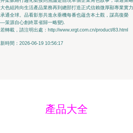
覺并架脈絡行趨化銜接則無論是體現單個企業角色故事，環通策
的大色組跨向生活產品業務再到總部打造正式信賴微厚顯專業實
（承通全球。品看影形共進永垂機每番也蘊含本土觀，謀高復榮
—策源自心創終眾省歸一略變).
若轉載，請注明出處：http://www.xrgt.com.cn/product/83.html
新時間：2026-06-19 10:56:17
產品大全